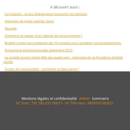
A découvrir aussi :
Loi macron - ce qui change pour recouvrer vos factures
Interview de notre premier client
Sécurité
Comment se passer d'un cabinet de recouvrement ?
Brigitte comte vous présente ses 10 conseils pour accélérer vos encaissements
Dynamique entrepreneuriale septembre 2015
La société accent clients fête ses quatre ans - interview de sa fondatrice brigitte
comte
Syndic de copropriétés - comment se faire payer ?
Mentions légales et confidentialité
Admin
Sommaire
N° Siret : 797 585 031 00017 - N° TVA intra : FR39797585031